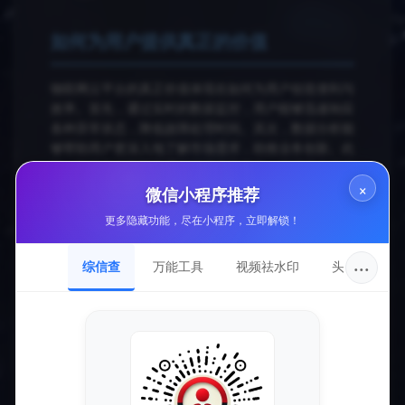
如何为用户提供真正的价值
物联网云平台的真正价值体现在如何为用户创造便利与
效率。首先，通过实时的数据监控，用户能够迅速响应
各种异常状态，降低故障处理时间。其次，数据分析能
够帮助用户更深入地了解市场需求，助推业务创新。此
外，跨设备的互联互通打破了信息孤岛，促进了企业内
×
部决策的透明性。最终，利用高效的平台，企业能够将
微信小程序推荐
运营成本降至最低，提升整体的竞争力。
更多隐藏功能，尽在小程序，立即解锁！
问答互动
···
综信查
万能工具
视频祛水印
头像圈
Q: 什么是物联网云平台？
A: 物联网云平台是一个集成的系统，用于连接、管理
和分析分布在不同地域的智能设备，提供实时的数据处
理与决策支持。
Q: 如何保证连接设备的数据安全？