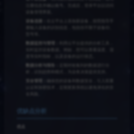
注册信息并确认账号。完成后，登录平台以访问
设备管理界面。
设备连接：
在云平台上添加新设备，按照指导手
册输入设备的识别信息，包括但不限于设备ID、
型号等。
数据监控与管理：
利用云平台提供的分析工具，
实时监控设备数据。例如，您可以查看温度、湿
度等实时指标，以及设备的运行状态。
数据分析与报告：
定期对收集到的数据进行分
析，识别趋势和模式，为业务决策提供支持。
安全管理：
确保您的设备和数据安全，引入双重
认证和加密技术，定期更新系统以避免潜在的安
全风险。
优缺点分析
优点