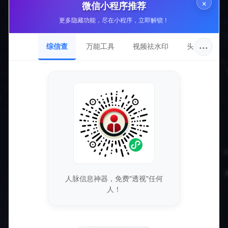
×
微信小程序推荐
助用户快速了解他人的背景信息，提高准备工作的效率。如
更多隐藏功能，尽在小程序，立即解锁！
果你也想深入了解对方，不妨试试这两个网站吧！
···
综信查
万能工具
视频祛水印
头像圈
评论
分享
0
最后更新：2026-08-09 15:16:42
相关推荐
《合法查人底细的实用技巧
合法查询个人信息的3种方
揭秘》
法：婚前必备指南，助你安
心查证！
《警惕身份被冒用，务必及
揭秘微信实名认证：6个自查
人脉信息神器，免费"透视"任何
时自查日报》
技巧助你安全无忧！
人！
微信实名认证自检攻略：6个
安全查询个人信息的五大合
关键步骤！
法途径揭秘！